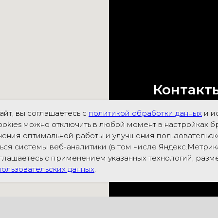
Контакт
айт, вы соглашаетесь с
политикой обработки данных
и и
ookies можно отключить в любой момент в настройках б
Ростов-на-Дон
ения оптимальной работы и улучшения пользовательско
"ДонЭкспоцен
ься системы веб-аналитики (в том числе Яндекс.Метри
оглашаетесь с применением указанных технологий, раз
тел.:
+7-961-31
ользовательских данных
.
e-mail:
restor
Договор офер
Политика ко