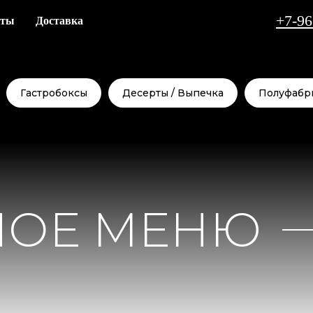
+7-96
кты
Доставка
Гастробоксы
Десерты / Выпечка
Полуфабр
НОЕ МЕНЮ