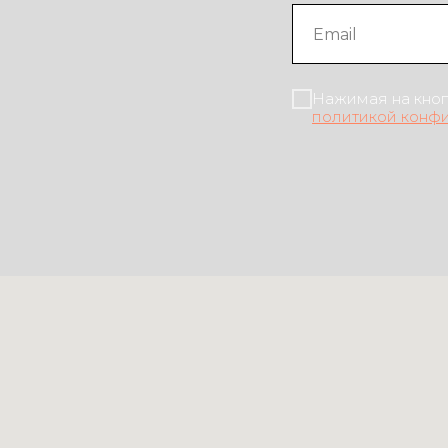
Нажимая на кноп
политикой конф