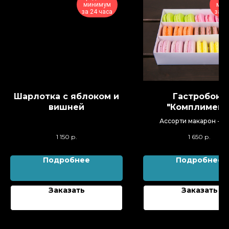
минимум
мин
за 24 часа
за 2
Шарлотка с яблоком и
Гастробокс
вишней
"Комплимент
Ассорти макарон - 18
1 150
р.
1 650
р.
Подробнее
Подробнее
Заказать
Заказать