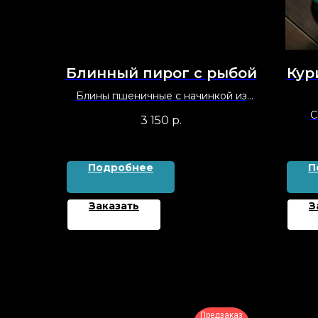
Блинный пирог с рыбой
Кур
Блины пшеничные с начинкой из
красной рыбы, судака и трески,
С
3 150
р.
запечённые в слоёном тесте
кор
ку
по
Подробнее
П
Заказать
З
Предзаказ