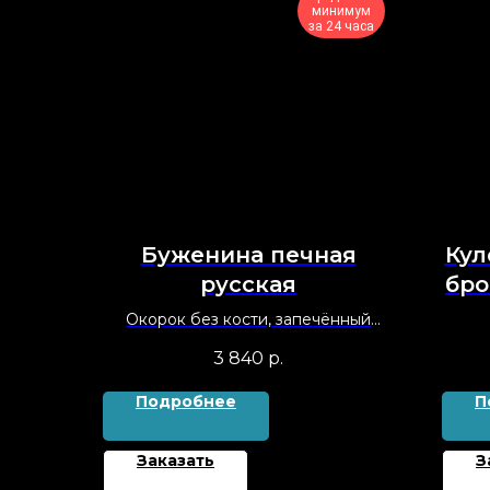
минимум
за 24 часа
Буженина печная
Кул
русская
бро
Окорок без кости, запечённый
целиком с чесноком и специями
3 840
р.
Подробнее
П
Заказать
З