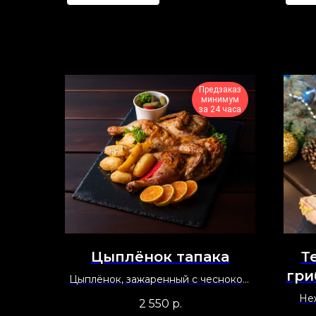
Предзаказ
минимум
за 24 часа
Цыплёнок тапака
Т
гри
Цыплёнок, зажаренный с чесноком,
перцем и пряностями с картофелем,
Не
2 550
р.
запечённым в специях
фиста