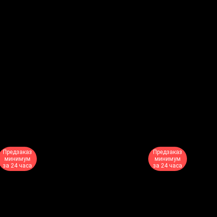
Предзаказ
Предзаказ
минимум
минимум
за 24 часа
за 24 часа