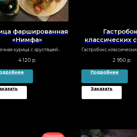
ица фаршированная
Гастробо
«Нимфа»
классических 
очная курица с хрустящей
Гастробокс классических
очкой в сочетании с нежной
8-10 персон
4 120
р.
2 950
р.
риной печенью и блинами,
дается с помидорами черри
одробнее
Подробнее
аказать
Заказать
Предзаказ