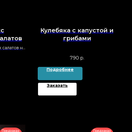
кс
Кулебяка с капустой и
салатов
грибами
 салатов на
790
р.
Подробнее
Заказать
Предзаказ
Предзаказ