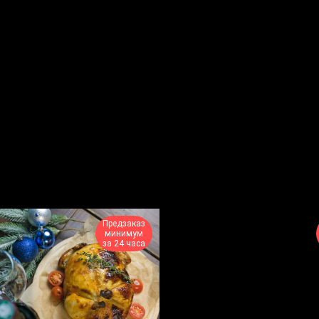
Предзаказ
минимум
за 24 часа