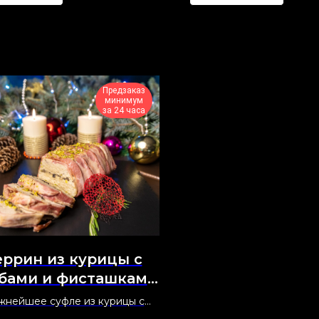
Предзаказ
минимум
за 24 часа
еррин из курицы с
бами и фисташками
в беконе
жнейшее суфле из курицы с
шками, запечённое в беконе и