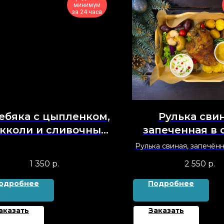
минимум
за 24 часа
ебяка с цыпленком,
Рулька свин
кколи и сливочным
запеченная в 
сыром
горчичном мар
Рулька свиная, запечённ
картофел
горчичном маринаде с 
1 350
р.
2 550
р.
картофелем, горчицей 
капустой
одробнее
Подробнее
аказать
Заказать