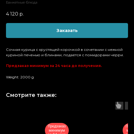
Банкетные блюда
4 120
р.
Заказать
Сочная курица с хрустящей корочкой в сочетании с нежной
куриной печенью и блинами, подается с помидорами черри.
Предзаказ минимум за 24 часа до получения.
Weight: 2000 g
Смотрите также:
Предзаказ
Пред
минимум
мин